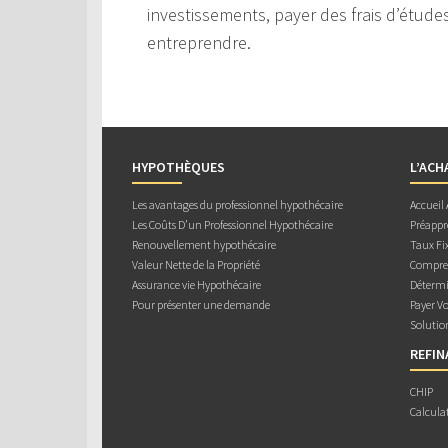
investissements, payer des frais d’étude
entreprendre.
HYPOTHÈQUES
L’ACH
Les avantages du professionnel hypothécaire
Accueil
Les Coûts D’un Professionnel Hypothécaire
Préappr
Renouvellement hypothécaire
Taux Fix
Valeur Nette de la Propriété
Compren
Assurance vie Hypothécaire
Détermi
Pour présenter une demande
Payer V
Solutio
REFI
CHIP
Calcula