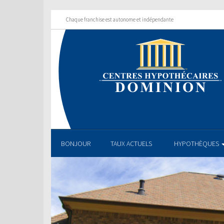
Chaque franchise est autonome et indépendante
BONJOUR
TAUX ACTUELS
HYPOTHÈQUES