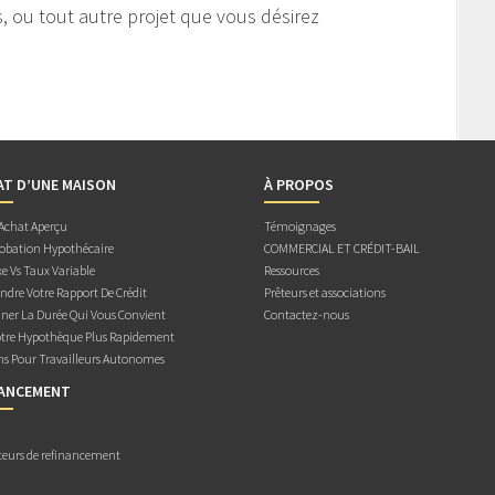
s, ou tout autre projet que vous désirez
AT D’UNE MAISON
À PROPOS
 Achat Aperçu
Témoignages
obation Hypothécaire
COMMERCIAL ET CRÉDIT-BAIL
e Vs Taux Variable
Ressources
dre Votre Rapport De Crédit
Prêteurs et associations
ner La Durée Qui Vous Convient
Contactez-nous
otre Hypothèque Plus Rapidement
ns Pour Travailleurs Autonomes
NANCEMENT
teurs de refinancement